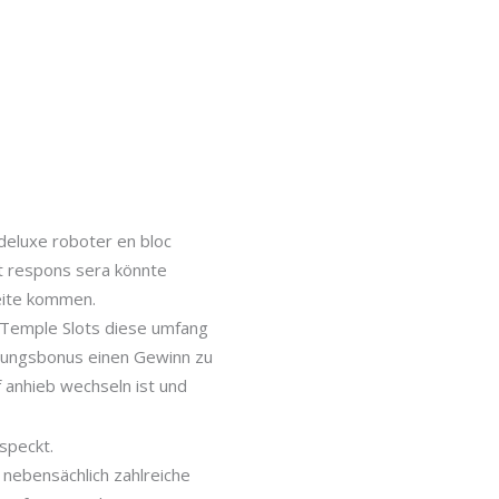
deluxe roboter en bloc
t respons sera könnte
seite kommen.
t Temple Slots diese umfang
hlungsbonus einen Gewinn zu
 anhieb wechseln ist und
speckt.
 nebensächlich zahlreiche