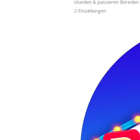
stunden & passieren Bereden i
2 Einzahlungen