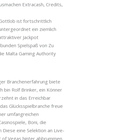
ausmachen Extracash, Credits,
Gottlob ist fortschrittlich
untergeordnet ein ziemlich
attraktiver Jackpot
rbunden Spielspaß von Zu
die Malta Gaming Authority
ger Branchenerfahrung biete
 bin Rolf Brinker, ein Könner
zehnt in das Erreichbar
 das Glücksspielbranche freue
iner umfangreichen
asinospiele, Boni, die
 Diese eine Selektion an Live-
rt of Vegas hinter abbrummen.