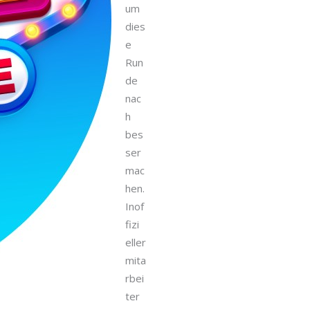
um
dies
e
Run
de
nac
h
bes
ser
mac
hen.
Inof
fizi
eller
mita
rbei
ter