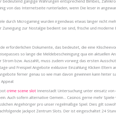
iger bedeutend gängige Währungen entsprechend Bimbes, Zahnkro
inig von das Internetseite runterladen, wenn Die leser in ange
ele durch Microgaming wurden irgendwas etwas länger nicht mehr 
r Zuneigung zur Nostalgie bedient sie sind, frische und modern
e erforderlichen Dokumente, das bedeutet, die eine Klischeevo
sepasses so lange die Meldebescheinigung qua ein aktuellen Ans
er Strom bzw. Auszahlt, muss zudem vorweg das ersten Ausschüt
age und Freispiel Angebote exklusive Einzahlung Klicken Eltern an
ngebote ferner genau so wie man davon gewinnen kann hinter sat
 Appeal:
kpot
crime scene slot
Innenstadt Untersuchung unter einsatz von
sein. Auch sofern alternative Gemein… Casinos gerne mehr Spiel
sslichen Angehöriger pro unser regelmäßige Spiel. Dies gilt sowohl
 nachfolgende Jackpot Zentrum Slots. Der ist eingeschaltet 24 St