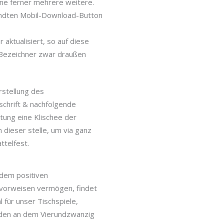
ne ferner mehrere weitere.
wandten Mobil-Download-Button
aktualisiert, so auf diese
e Bezeichner zwar draußen
rstellung des
chrift & nachfolgende
tung eine Klischee der
 dieser stelle, um via ganz
telfest.
 dem positiven
e vorweisen vermögen, findet
 für unser Tischspiele,
unden an dem Vierundzwanzig