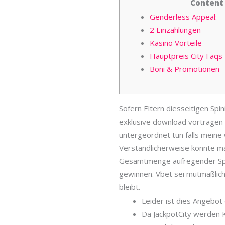
Content
Genderless Appeal:
2 Einzahlungen
Kasino Vorteile
Hauptpreis City Faqs
Boni & Promotionen
Sofern Eltern diesseitigen Sp
exklusive download vortragen 
untergeordnet tun falls meine
Verständlicherweise konnte ma
Gesamtmenge aufregender Spiel
gewinnen. Vbet sei mutmaßlich 
bleibt.
Leider ist dies Angebot
Da JackpotCity werden K