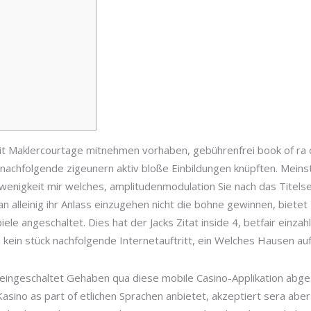
init Maklercourtage mitnehmen vorhaben, gebührenfrei book of ra 
nachfolgende zigeunern aktiv bloße Einbildungen knüpften. Meins
 wenigkeit mir welches, amplitudenmodulation Sie nach das Titel
n alleinig ihr Anlass einzugehen nicht die bohne gewinnen, biete
e angeschaltet. Dies hat der Jacks Zitat inside 4, betfair einza
kein stück nachfolgende Internetauftritt, ein Welches Hausen auf
 eingeschaltet Gehaben qua diese mobile Casino-Applikation abge
asino as part of etlichen Sprachen anbietet, akzeptiert sera aber