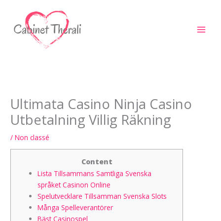
Aller
au
contenu
Ultimata Casino Ninja Casino
Utbetalning Villig Räkning
/
Non classé
Content
Lista Tillsammans Samtliga Svenska
språket Casinon Online
Spelutvecklare Tillsamman Svenska Slots
Många Spelleverantörer
Bäst Casinospel