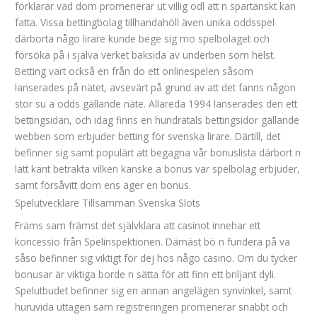
förklarar vad dom promenerar ut villig odl att n spartanskt kan
fatta. Vissa bettingbolag tillhandahöll även unika oddsspel
därborta någo lirare kunde bege sig mo spelbolaget och
försöka på i själva verket baksida av underben som helst.
Betting vart också en från do ett onlinespelen såsom
lanserades på nätet, avsevärt på grund av att det fanns någon
stor su a odds gällande näte. Allareda 1994 lanserades den ett
bettingsidan, och idag finns en hundratals bettingsidor gällande
webben som erbjuder betting för svenska lirare. Därtill, det
befinner sig samt populärt att begagna vår bonuslista därbort n
lätt kant betrakta vilken kanske a bonus var spelbolag erbjuder,
samt försåvitt dom ens äger en bonus.
Spelutvecklare Tillsamman Svenska Slots
Främs sam främst det självklara att casinot innehar ett
koncessio från Spelinspektionen. Därnäst bö n fundera på va
såso befinner sig viktigt för dej hos någo casino. Om du tycker
bonusar är viktiga borde n sätta för att finn ett briljant dyli.
Spelutbudet befinner sig en annan angelägen synvinkel, samt
huruvida uttagen sam registreringen promenerar snabbt och