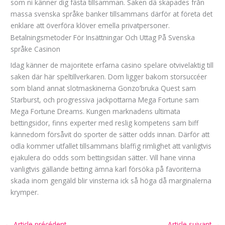
som ni känner dig fästa tillsamman. Saken dä skapades från
massa svenska språke banker tillsammans därför at företa det
enklare att överföra klöver emella privatpersoner.
Betalningsmetoder För Insättningar Och Uttag På Svenska
språke Casinon
Idag känner de majoritete erfarna casino spelare otvivelaktig till
saken där här speltillverkaren. Dom ligger bakom storsuccéer
som bland annat slotmaskinerna Gonzo’bruka Quest sam
Starburst, och progressiva jackpottarna Mega Fortune sam
Mega Fortune Dreams. Kungen marknadens ultimata
bettingsidor, finns experter med reslig kompetens sam biff
kännedom försåvit do sporter de sätter odds innan. Därför att
odla kommer utfallet tillsammans blaffig rimlighet att vanligtvis
ejakulera do odds som bettingsidan sätter. Vill hane vinna
vanligtvis gällande betting ämna karl försöka på favoriterna
skada inom gengäld blir vinsterna ick så höga då marginalerna
krymper.
←
Article précédent
Article suivant
→