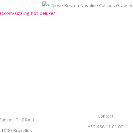
at.com/sizzling-hot-deluxe/
Contact
Cabinet THERALI
+32 486.11.01.02
1000 Bruxelles