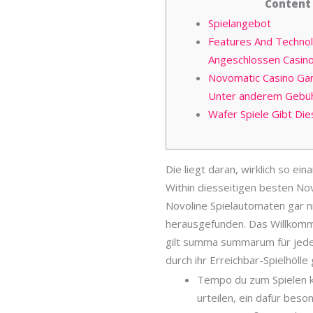
Content
Spielangebot
Features And Technol
Angeschlossen Casin
Novomatic Casino Ga
Unter anderem Gebühr
Wafer Spiele Gibt Die
Die liegt daran, wirklich so e
Within diesseitigen besten No
Novoline Spielautomaten gar n
herausgefunden. Das Willkomm
gilt summa summarum für jedes
durch ihr Erreichbar-Spielhölle
Tempo du zum Spielen ke
urteilen, ein dafür bes