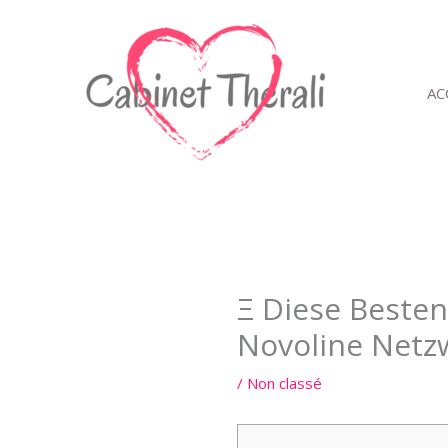
Aller
au
contenu
AC
Ξ Diese Besten
Novoline Netz
/
Non classé