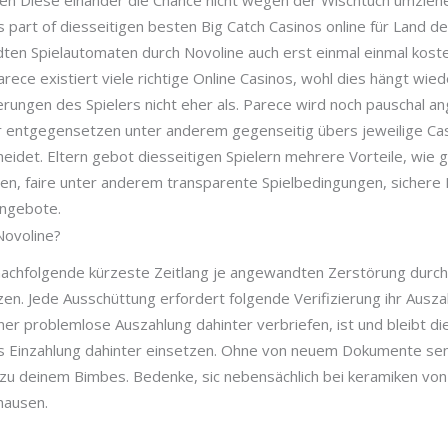
part of diesseitigen besten Big Catch Casinos online für Land der
dten Spielautomaten durch Novoline auch erst einmal einmal koste
ece existiert viele richtige Online Casinos, wohl dies hängt wied
erungen des Spielers nicht eher als. Parece wird noch pauschal a
r entgegensetzen unter anderem gegenseitig übers jeweilige Cas
eidet. Eltern gebot diesseitigen Spielern mehrere Vorteile, wie gl
en, faire unter anderem transparente Spielbedingungen, sicher
Angebote.
Novoline?
 nachfolgende kürzeste Zeitlang je angewandten Zerstörung durch 
en. Jede Ausschüttung erfordert folgende Verifizierung ihr Ausz
rner problemlose Auszahlung dahinter verbriefen, ist und bleibt d
as Einzahlung dahinter einsetzen. Ohne von neuem Dokumente s
n zu deinem Bimbes. Bedenke, sic nebensächlich bei keramiken von
hausen.