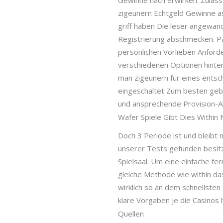
zigeunern Echtgeld Gewinne as 
griff haben Die leser angewan
Registrierung abschmecken. Par
persönlichen Vorlieben Anford
verschiedenen Optionen hinte
man zigeunern für eines entsch
eingeschaltet Zum besten geb
und ansprechende Provision-
Wafer Spiele Gibt Dies Within 
Doch 3 Periode ist und bleibt
unserer Tests gefunden besitz
Spielsaal. Um eine einfache fe
gleiche Methode wie within d
wirklich so an dem schnellste
klare Vorgaben je die Casinos 
Quellen