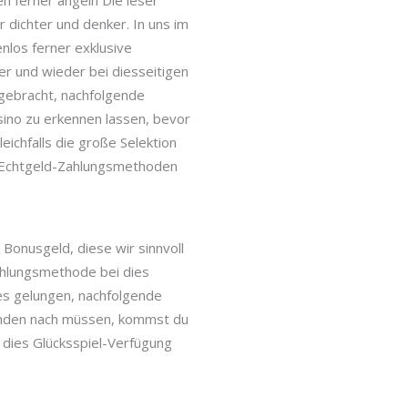
 dichter und denker. In uns im
nlos ferner exklusive
er und wieder bei diesseitigen
ngebracht, nachfolgende
ino zu erkennen lassen, bevor
eichfalls die große Selektion
e Echtgeld-Zahlungsmethoden
Bonusgeld, diese wir sinnvoll
ahlungsmethode bei dies
ies gelungen, nachfolgende
enden nach müssen, kommst du
 dies Glücksspiel-Verfügung