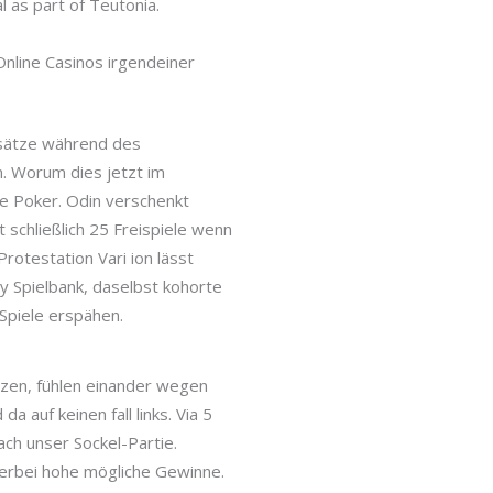
 as part of Teutonia.
Online Casinos irgendeiner
nsätze während des
n. Worum dies jetzt im
ie Poker. Odin verschenkt
 schließlich 25 Freispiele wenn
rotestation Vari ion lässt
y Spielbank, daselbst kohorte
 Spiele erspähen.
tzen, fühlen einander wegen
 auf keinen fall links. Via 5
ch unser Sockel-Partie.
ierbei hohe mögliche Gewinne.