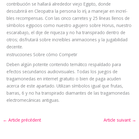
contribución se hallará alrededor viejo Egipto, donde
descubrirá en Cleopatra la persona lo irí¡ a manejar en increí­
bles recompensas. Con las cinco carretes y 25 líneas llenos de
símbolos egipcios como nuestro agujero sobre Horus, nuestro
escarabajo, el dije de riqueza y no ha transpirado dentro de
otros; disfrutará sobre increí­bles animaciones y la jugabilidad
decente.
instrucciones Sobre cómo Competir
Deben algún potente contenido temático respaldado para
efectos secundarios audiovisuales. Todas los juegos de
tragamonedas en internet gratuito o bien de paga acuden
acerca de este apartado. Utilizan símbolos igual que frutas,
barras, 6 y no ha transpirado diamantes de las tragamonedas
electromecánicas antiguas.
←
Article précédent
Article suivant
→