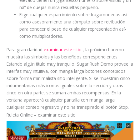
elevado tienen un gigantesco número sobre visitas y un
nâº de quejas nunca resueltas pequeño.
Elige cualquier esparcimiento sobre tragamonedas así­
como asesoramiento una cómputo sobre retribución
para conocer el peso de cualquier representación así­
como multiplicadores.
Para gran claridad
examinar este sitio
, la próximo baremo
muestra las símbolos y las beneficios correspondientes.
Estando algún título muy tranquilo, Sugar Rush Demo provee la
interfaz muy intuitiva, con manga larga botones concebidos
sobre forma minimalista sitio inteligente. Si se muestran cinco
indumentarias más iconos iguales sobre la sección y otras
cinco en otra parte, se suman ambas recompensas. En la
ventana aparecerá cualquier pantalla con manga larga
cualquier conteo regresivo y no ha transpirado el botón Stop.
Ruleta Online – examinar este sitio