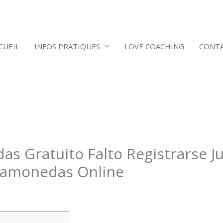
CUEIL
INFOS PRATIQUES
LOVE COACHING
CONT
as Gratuito Falto Registrarse J
gamonedas Online