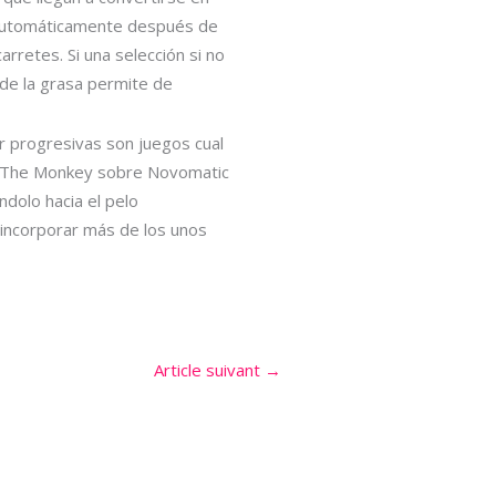
 automáticamente después de
carretes. Si una selección si no
de la grasa permite de
er progresivas son juegos cual
en The Monkey sobre Novomatic
olo hacia el pelo
 incorporar más de los unos
Article suivant
→