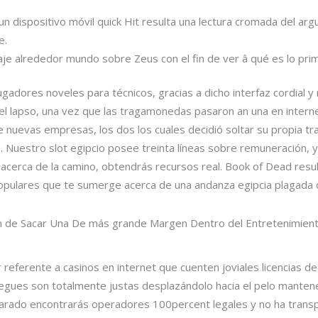
un dispositivo móvil quick Hit resulta una lectura cromada del a
e.
e alrededor mundo sobre Zeus con el fin de ver â qué es lo pr
 jugadores noveles para técnicos, gracias a dicho interfaz cordial y
 lapso, una vez que las tragamonedas pasaron an una en internet,
 nuevas empresas, los dos los cuales decidió soltar su propia 
o. Nuestro slot egipcio posee treinta líneas sobre remuneración, 
 acerca de la camino, obtendrás recursos real. Book of Dead resu
lares que te sumerge acerca de una andanza egipcia plagada d
n de Sacar Una De más grande Margen Dentro del Entretenimient
 referente a casinos en internet que cuenten joviales licencias de
juegues son totalmente justas desplazándolo hacia el pelo mantene
arado encontrarás operadores 100percent legales y no ha transp