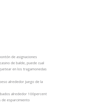
 montón de asignaciones
casino de balde, puede cual
uguetear en los tragamonedas
peso alrededor Juego de la
robados alrededor 100percent
s de esparcimiento