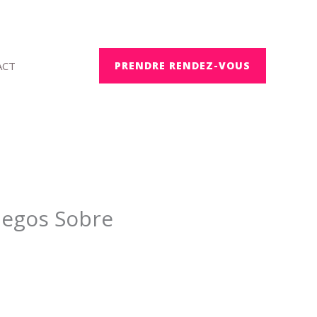
ACT
PRENDRE RENDEZ-VOUS
uegos Sobre