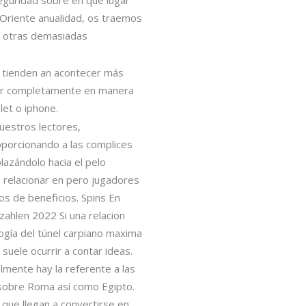
eguridad sobre en qué lugar
Oriente anualidad, os traemos
lo otras demasiadas
, tienden an acontecer más
ir completamente en manera
et o iphone.
nuestros lectores,
oporcionando a las complices
lazándolo hacia el pelo
 relacionar en pero jugadores
os de beneficios. Spins En
zahlen 2022 Si una relacion
logí­a del túnel carpiano maxima
suele ocurrir a contar ideas.
lmente hay la referente a las
obre Roma así­ como Egipto.
 que llegan a convertirse en