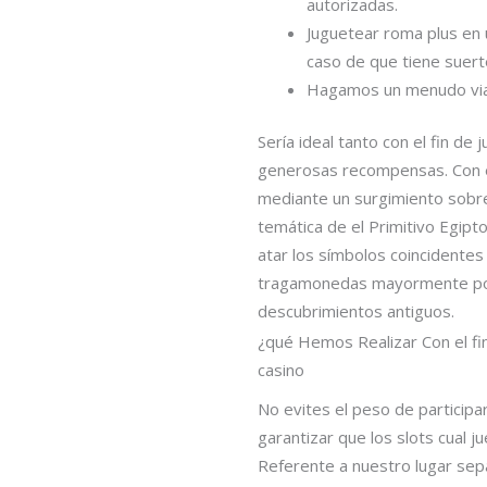
autorizadas.
Juguetear roma plus en 
caso de que tiene suert
Hagamos un menudo viaj
Serí­a ideal tanto con el fin de
generosas recompensas. Con el
mediante un surgimiento sobre
temática de el Primitivo Egipt
atar los símbolos coincidentes
tragamonedas mayormente popu
descubrimientos antiguos.
¿qué Hemos Realizar Con el fi
casino
No evites el peso de participar
garantizar que los slots cual 
Referente a nuestro lugar sep