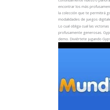
continuamente nuestro panoram
encontrar los más profusamen
la colección que te permitirá
modalidades de juegos digital
Lo cual obliga cual las victor
profusamente generosas. Gyp
demo. Diviértete jugando Gyps