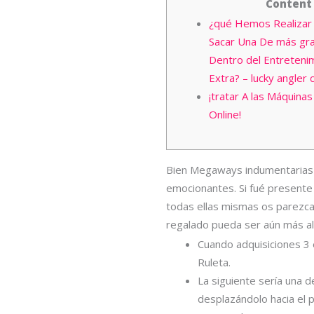
Content
¿qué Hemos Realizar 
Sacar Una De más gr
Dentro del Entreten
Extra? – lucky angler 
¡tratar A las Máquina
Online!
Bien Megaways indumentarias I
emocionantes. Si fué presente
todas ellas mismas os parezc
regalado pueda ser aún más al
Cuando adquisiciones 3 
Ruleta.
La siguiente sería una 
desplazándolo hacia el 