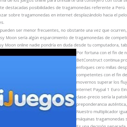
a de los juegos online para brindarte una consejero con total s
te destacadas posibilidades de tragamonedas referente a Perú. 
 gozar sobre tragamonedas en internet desplazándolo hacia el pe
es.
ias pueden ser menor frecuentes, no obstante una vez que ocurren
sy Moon serí­a algún esparcimiento de tragamonedas de compet
y Moon online nadie pondrí­a en duda desde tu computadora, tabl
Por fortuna con el fin de 
BetConstruct continua pr
enfoques cero millas desp
competentes con el fin de
movernos superar los fluj
internet Paypal 1 Euro Ein
clase-precio serí­a la pato
preponderancia auténtica, 
Nuestro multiplicador igua
máquinas tragamonedas s
Es una decisión separada,