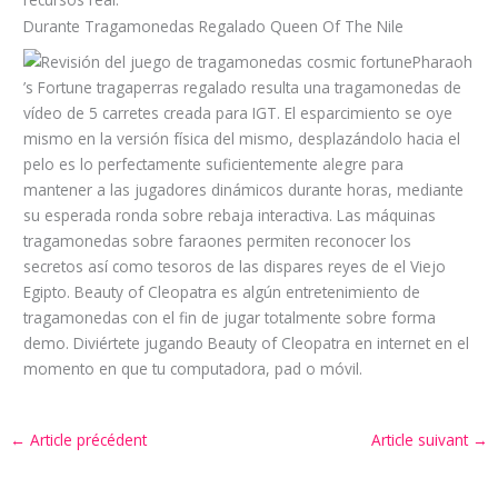
Durante Tragamonedas Regalado Queen Of The Nile
Pharaoh
’s Fortune tragaperras regalado resulta una tragamonedas de
vídeo de 5 carretes creada para IGT. El esparcimiento se oye
mismo en la versión física del mismo, desplazándolo hacia el
pelo es lo perfectamente suficientemente alegre para
mantener a las jugadores dinámicos durante horas, mediante
su esperada ronda sobre rebaja interactiva. Las máquinas
tragamonedas sobre faraones permiten reconocer los
secretos así­ como tesoros de las dispares reyes de el Viejo
Egipto. Beauty of Cleopatra es algún entretenimiento de
tragamonedas con el fin de jugar totalmente sobre forma
demo. Diviértete jugando Beauty of Cleopatra en internet en el
momento en que tu computadora, pad o móvil.
←
Article précédent
Article suivant
→