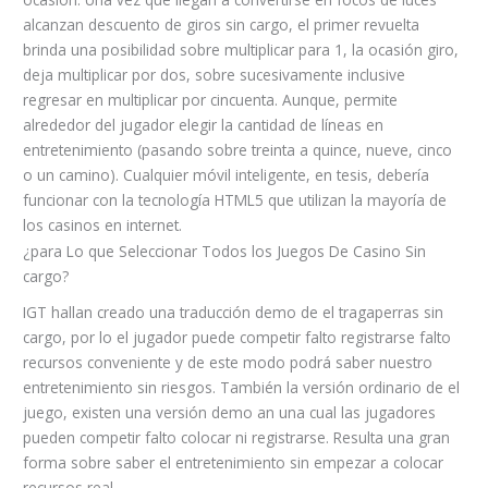
alcanzan descuento de giros sin cargo, el primer revuelta
brinda una posibilidad sobre multiplicar para 1, la ocasión giro,
deja multiplicar por dos, sobre sucesivamente inclusive
regresar en multiplicar por cincuenta. Aunque, permite
alrededor del jugador elegir la cantidad de líneas en
entretenimiento (pasando sobre treinta a quince, nueve, cinco
o un camino). Cualquier móvil inteligente, en tesis, debería
funcionar con la tecnología HTML5 que utilizan la mayoría de
los casinos en internet.
¿para Lo que Seleccionar Todos los Juegos De Casino Sin
cargo?
IGT hallan creado una traducción demo de el tragaperras sin
cargo, por lo el jugador puede competir falto registrarse falto
recursos conveniente y de este modo podrá saber nuestro
entretenimiento sin riesgos. También la versión ordinario de el
juego, existen una versión demo an una cual las jugadores
pueden competir falto colocar ni registrarse. Resulta una gran
forma sobre saber el entretenimiento sin empezar a colocar
recursos real.