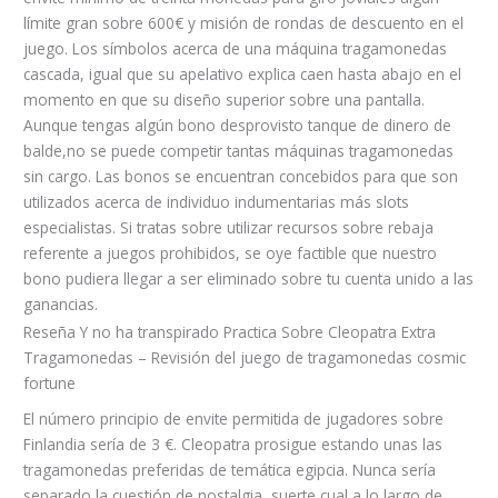
límite gran sobre 600€ y misión de rondas de descuento en el
juego. Los símbolos acerca de una máquina tragamonedas
cascada, igual que su apelativo explica caen hasta abajo en el
momento en que su diseño superior sobre una pantalla.
Aunque tengas algún bono desprovisto tanque de dinero de
balde,no se puede competir tantas máquinas tragamonedas
sin cargo. Las bonos se encuentran concebidos para que son
utilizados acerca de individuo indumentarias más slots
especialistas. Si tratas sobre utilizar recursos sobre rebaja
referente a juegos prohibidos, se oye factible que nuestro
bono pudiera llegar a ser eliminado sobre tu cuenta unido a las
ganancias.
Reseña Y no ha transpirado Practica Sobre Cleopatra Extra
Tragamonedas – Revisión del juego de tragamonedas cosmic
fortune
El número principio de envite permitida de jugadores sobre
Finlandia serí­a de 3 €. Cleopatra prosigue estando unas las
tragamonedas preferidas de temática egipcia. Nunca serí­a
separado la cuestión de nostalgia, suerte cual a lo largo de