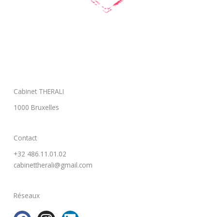
Cabinet THERALI
1000 Bruxelles
Contact
+32 486.11.01.02
cabinettherali@gmail.com
Réseaux
F
I
L