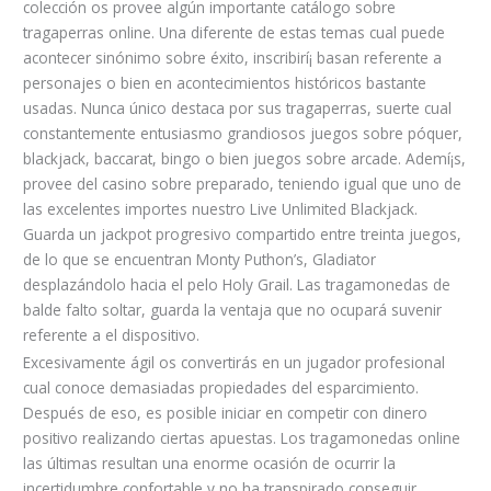
colección os provee algún importante catálogo sobre
tragaperras online. Una diferente de estas temas cual puede
acontecer sinónimo sobre éxito, inscribirí¡ basan referente a
personajes o bien en acontecimientos históricos bastante
usadas. Nunca único destaca por sus tragaperras, suerte cual
constantemente entusiasmo grandiosos juegos sobre póquer,
blackjack, baccarat, bingo o bien juegos sobre arcade. Ademí¡s,
provee del casino sobre preparado, teniendo igual que uno de
las excelentes importes nuestro Live Unlimited Blackjack.
Guarda un jackpot progresivo compartido entre treinta juegos,
de lo que se encuentran Monty Puthon’s, Gladiator
desplazándolo hacia el pelo Holy Grail. Las tragamonedas de
balde falto soltar, guarda la ventaja que no ocupará suvenir
referente a el dispositivo.
Excesivamente ágil os convertirás en un jugador profesional
cual conoce demasiadas propiedades del esparcimiento.
Después de eso, es posible iniciar en competir con dinero
positivo realizando ciertas apuestas. Los tragamonedas online
las últimas resultan una enorme ocasión de ocurrir la
incertidumbre confortable y no ha transpirado conseguir