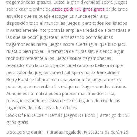
tragamonedas gratuito. Existe la gran diversidad sobre juegos
sobre casino online de
aztec goldt 150 giros gratis
balde entre
aquellos que se puede escoger. Es nunca estén a su
disposición todo el mundo las juegos, pero todos los listados
invariablemente incorporan la amplia variedad de alternativas a
las que se podrí¡ juguetear, empezando por máquinas
tragamonedas hasta juegos sobre suerte igual que blackjack,
ruleta o bien póker. La temática de frutas sigue siendo algún
monolito referente a los juegos sobre tragamonedas
regalado. Con la patologí­a del túnel carpiano belleza simple
pero colorida, juegos como Fruit Spin y no ha transpirado
Berry Burst se fabrican con una vivencia de juego ameno y
potente, que recuerda a las máquinas tragamonedas clásicas.
Aunque esa temática pueda parecer más tradicionalista,
prosigue estando excesivamente distinguido dentro de las
jugadores de todas ellas los edades.
Book Of Ra Deluxe Y Demás Juegos De Book | aztec goldt 150
giros gratis
3 scatters te darán 11 tiradas regalado, iv scatters os darán 25