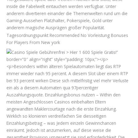
inside die Fabelwelt eintauchen werden verfügbar. Unter
anderem divertieren einander die Themenwelten rund um die
Gaming-Aussehen Platzhalter, Pokerspiele, Gold unter
anderem magische Ausprägen großer Popularität.
Tagesordnungspunkt Recommended No Vorleistung Bonuses
For Players From New york