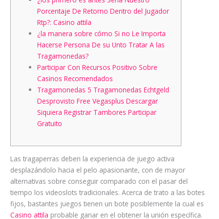
Porcentaje De Retorno Dentro del Jugador
Rtp?: Casino attila
¿la manera sobre cómo Si no Le Importa
Hacerse Persona De su Unto Tratar A las
Tragamonedas?
Participar Con Recursos Positivo Sobre
Casinos Recomendados
Tragamonedas 5 Tragamonedas Echtgeld
Desprovisto Free Vegasplus Descargar
Siquiera Registrar Tambores Participar
Gratuito
Las tragaperras deben la experiencia de juego activa
desplazándolo hacia el pelo apasionante, con de mayor
alternativas sobre conseguir comparado con el pasar del
tiempo los videoslots tradicionales. Acerca de trato a las botes
fijos, bastantes juegos tienen un bote posiblemente la cual es
Casino attila
probable ganar en el obtener la unión específica.