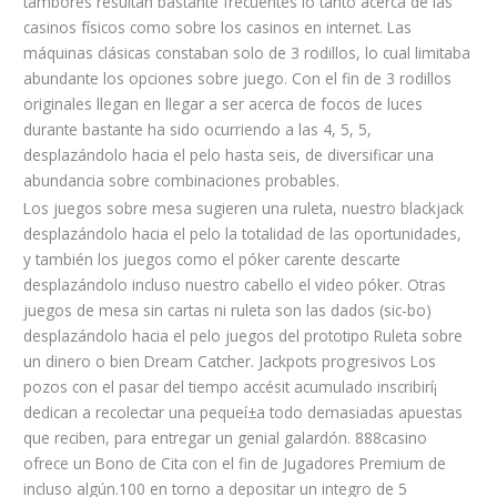
tambores resultan bastante frecuentes lo tanto acerca de las
casinos físicos como sobre los casinos en internet. Las
máquinas clásicas constaban solo de 3 rodillos, lo cual limitaba
abundante los opciones sobre juego. Con el fin de 3 rodillos
originales llegan en llegar a ser acerca de focos de luces
durante bastante ha sido ocurriendo a las 4, 5, 5,
desplazándolo hacia el pelo hasta seis, de diversificar una
abundancia sobre combinaciones probables.
Los juegos sobre mesa sugieren una ruleta, nuestro blackjack
desplazándolo hacia el pelo la totalidad de las oportunidades,
y también los juegos como el póker carente descarte
desplazándolo incluso nuestro cabello el video póker. Otras
juegos de mesa sin cartas ni ruleta son las dados (sic-bo)
desplazándolo hacia el pelo juegos del prototipo Ruleta sobre
un dinero o bien Dream Catcher. Jackpots progresivos Los
pozos con el pasar del tiempo accésit acumulado inscribirí¡
dedican a recolectar una pequeí±a todo demasiadas apuestas
que reciben, para entregar un genial galardón. 888casino
ofrece un Bono de Cita con el fin de Jugadores Premium de
incluso algún.100 en torno a depositar un integro de 5