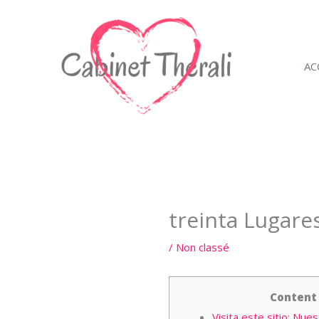
Aller
au
contenu
AC
treinta Lugare
/
Non classé
Content
Visita este sitio: Nu