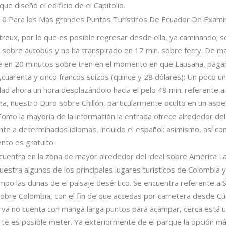
ue diseñó el edificio de el Capitolio.
p 10 Para los Más grandes Puntos Turísticos De Ecuador De Exam
reux, por lo que es posible regresar desde ella, ya caminando; s
 sobre autobús y no ha transpirado en 17 min. sobre ferry. De m
e ve en 20 minutos sobre tren en el momento en que Lausana, pag
,cuarenta y cinco francos suizos (quince y 28 dólares); Un poco u
ad ahora un hora desplazándolo hacia el pelo 48 min. referente a f
, nuestro Duro sobre Chillón, particularmente oculto en un as
omo la mayoría de la información la entrada ofrece alrededor del v
nte a determinados idiomas, incluido el español; asimismo, así­ c
nto es gratuito.
cuentra en la zona de mayor alrededor del ideal sobre América Lat
estra algunos de los principales lugares turísticos de Colombia y
empo las dunas de el paisaje desértico. Se encuentra referente a 
obre Colombia, con el fin de que accedas por carretera desde Cúcut
erva no cuenta con manga larga puntos para acampar, cerca está 
te es posible meter. Ya exteriormente de el parque la opción má