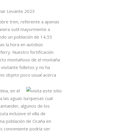
inar Levante 2023
obre tren, referente a apenas
anera sutil mayormente a
ando un población de 14,55
nas la hora en autobús
erry. Nuestro fortificación
pecto montañoso de el montaña
isitante folletos y no ha
omo objeto poco usual acerca
ina, en el
a las aguas turquesas cual
Santander, algunos de los
a inclusive el villa de
una población de Ocaña en
s conveniente podrí­a ser