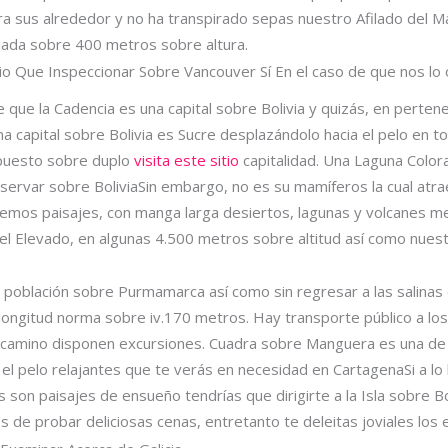
ara sus alrededor y no ha transpirado sepas nuestro Afilado del M
jada sobre 400 metros sobre altura.
io Que Inspeccionar Sobre Vancouver Sí En el caso de que nos lo 
que la Cadencia es una capital sobre Bolivia y quizás, en pertenen
 capital sobre Bolivia es Sucre desplazándolo hacia el pelo en 
supuesto sobre duplo
visita este sitio
capitalidad. Una Laguna Color
ervar sobre BoliviaSin embargo, no es su mamíferos la cual atrae
tremos paisajes, con manga larga desiertos, lagunas y volcanes m
el Elevado, en algunas 4.500 metros sobre altitud así­ como nues
 población sobre Purmamarca así­ como sin regresar a las salina
longitud norma sobre iv.170 metros. Hay transporte público a lo
camino disponen excursiones. Cuadra sobre Manguera es una de
 el pelo relajantes que te verás en necesidad en CartagenaSi a lo 
 son paisajes de ensueño tendrí­as que dirigirte a la Isla sobre 
 de probar deliciosas cenas, entretanto te deleitas joviales los e