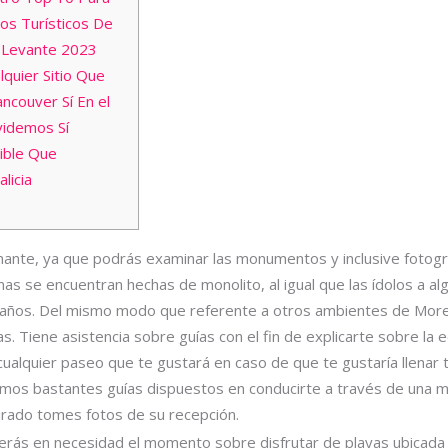
os Turísticos De
 Levante 2023
quier Sitio Que
ncouver Sí En el
videmos Sí
dible Que
licia
nante, ya que podrás examinar las monumentos y inclusive fotogra
 se encuentran hechas de monolito, al igual que las ídolos a algun
 años. Del mismo modo que referente a otros ambientes de Morelos
as.
Tiene asistencia sobre guías con el fin de explicarte sobre la ed
ualquier paseo que te gustará en caso de que te gustaría llenar t
emos bastantes guías dispuestos en conducirte a través de una 
irado tomes fotos de su recepción.
erás en necesidad el momento sobre disfrutar de playas ubicada