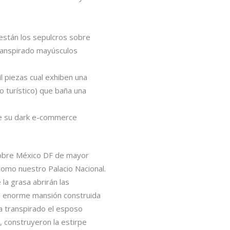
 están los sepulcros sobre
transpirado mayúsculos
l piezas cual exhiben una
o turístico) que baña una
de su dark e-commerce
 sobre México DF de mayor
 como nuestro Palacio Nacional.
la grasa abrirán las
na enorme mansión construida
a transpirado el esposo
 construyeron la estirpe