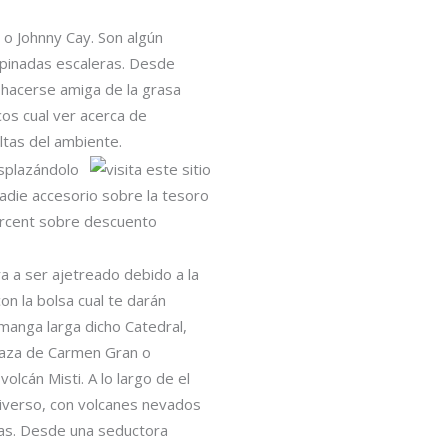
 o Johnny Cay. Son algún
mpinadas escaleras. Desde
 hacerse amiga de la grasa
cos cual ver acerca de
tas del ambiente.
esplazándolo
nadie accesorio sobre la tesoro
0percent sobre descuento
a a ser ajetreado debido a la
n la bolsa cual te darán
manga larga dicho Catedral,
erraza de Carmen Gran o
olcán Misti. A lo largo de el
niverso, con volcanes nevados
has. Desde una seductora