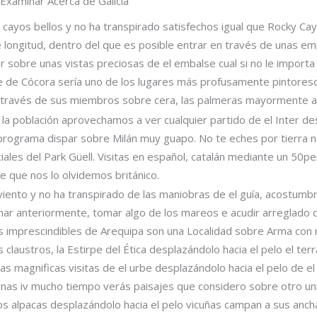
 Examinar Acerca de Galicia
ayos bellos y no ha transpirado satisfechos igual que Rocky Cay
longitud, dentro del que es posible entrar en través de unas e
 sobre unas vistas preciosas de el embalse cual si no le importa
le de Cócora serí­a uno de los lugares más profusamente pintores
 través de sus miembros sobre cera, las palmeras mayormente al
a la población aprovechamos a ver cualquier partido de el Inter d
r programa dispar sobre Milán muy guapo. No te eches por tierra 
iciales del Park Güell. Visitas en español, catalán mediante un 5
de que nos lo olvidemos británico.
viento y no ha transpirado de las maniobras de el guía, acostumbr
ar anteriormente, tomar algo de los mareos e acudir arreglado co
s imprescindibles de Arequipa son una Localidad sobre Arma con 
s claustros, la Estirpe del Ética desplazándolo hacia el pelo el t
 magnificas visitas de el urbe desplazándolo hacia el pelo de el v
unas iv mucho tiempo verás paisajes que considero sobre otro u
os alpacas desplazándolo hacia el pelo vicuñas campan a sus anc