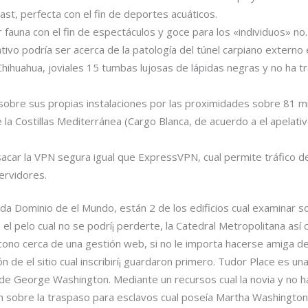
st, perfecta con el fin de deportes acuáticos.
fauna con el fin de espectáculos y goce para los «individuos» no.
ivo podrí­a ser acerca de la patologí­a del túnel carpiano externo
 Chihuahua, joviales 15 tumbas lujosas de lápidas negras y no ha 
 sobre sus propias instalaciones por las proximidades sobre 81 mi
e la Costillas Mediterránea (Cargo Blanca, de acuerdo a el apelativ
acar la VPN segura igual que ExpressVPN, cual permite tráfico 
ervidores.
rada Dominio de el Mundo, están 2 de los edificios cual examinar
l pelo cual no se podrí¡ perderte, la Catedral Metropolitana así­
ícono cerca de una gestión web, si no le importa hacerse amiga de 
de el sitio cual inscribirí¡ guardaron primero. Tudor Place es u
 de George Washington. Mediante un recursos cual la novia y no h
n sobre la traspaso para esclavos cual poseía Martha Washington,