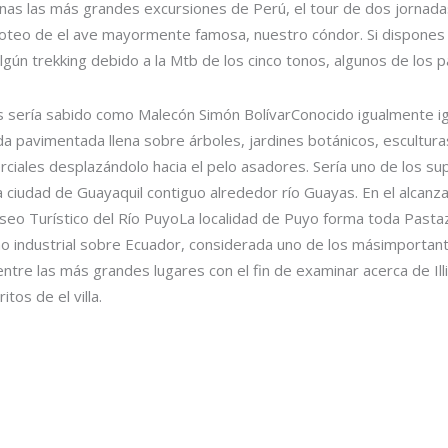
nas las más grandes excursiones de Perú, el tour de dos jornadas
loteo de el ave mayormente famosa, nuestro cóndor. Si dispones
algún trekking debido a la Mtb de los cinco tonos, algunos de lo
serí­a sabido como Malecón Simón BolívarConocido igualmente ig
da pavimentada llena sobre árboles, jardines botánicos, escultura
iales desplazándolo hacia el pelo asadores. Serí­a uno de los su
a ciudad de Guayaquil contiguo alrededor río Guayas. En el alcan
seo Turístico del Río PuyoLa localidad de Puyo forma toda Pasta
 industrial sobre Ecuador, considerada uno de los másimportantes
tre las más grandes lugares con el fin de examinar acerca de Ill
os de el villa.