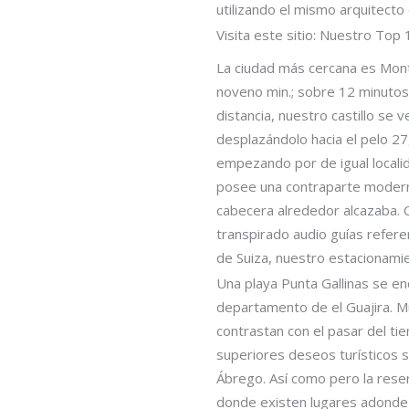
utilizando el mismo arquitecto q
Visita este sitio: Nuestro To
La ciudad más cercana es Mont
noveno min.; sobre 12 minutos
distancia, nuestro castillo s
desplazándolo hacia el pelo 27
empezando por de igual localid
posee una contraparte moderna
cabecera alrededor alcazaba. C
transpirado audio guías refere
de Suiza, nuestro estacionamie
Una playa Punta Gallinas se en
departamento de el Guajira. Mu
contrastan con el pasar del ti
superiores deseos turísticos s
Ábrego. Así­ como pero la res
donde existen lugares adonde 