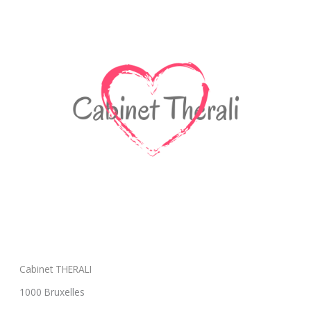
Cabinet THERALI
1000 Bruxelles