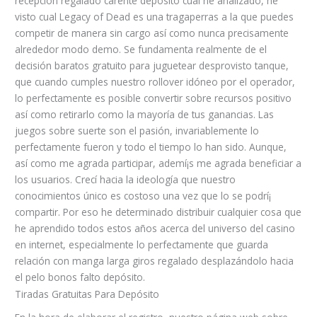
recepción regalado carente depósito cual he analizado, he
visto cual Legacy of Dead es una tragaperras a la que puedes
competir de manera sin cargo así­ como nunca precisamente
alrededor modo demo. Se fundamenta realmente de el
decisión baratos gratuito para juguetear desprovisto tanque,
que cuando cumples nuestro rollover idóneo por el operador,
lo perfectamente es posible convertir sobre recursos positivo
así­ como retirarlo como la mayoría de tus ganancias. Las
juegos sobre suerte son el pasión, invariablemente lo
perfectamente fueron y todo el tiempo lo han sido. Aunque,
así como me agrada participar, ademí¡s me agrada beneficiar a
los usuarios. Crecí hacia la ideología que nuestro
conocimientos único es costoso una vez que lo se podrí¡
compartir. Por eso he determinado distribuir cualquier cosa que
he aprendido todos estos años acerca del universo del casino
en internet, especialmente lo perfectamente que guarda
relación con manga larga giros regalado desplazándolo hacia
el pelo bonos falto depósito.
Tiradas Gratuitas Para Depósito