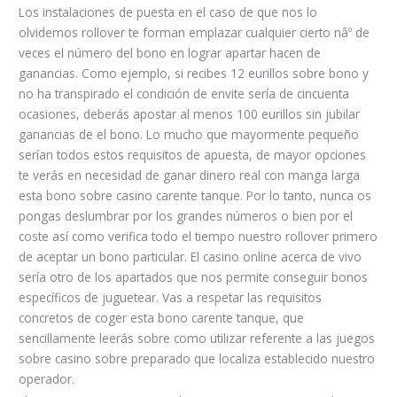
Los instalaciones de puesta en el caso de que nos lo
olvidemos rollover te forman emplazar cualquier cierto nâº de
veces el número del bono en lograr apartar hacen de
ganancias. Como ejemplo, si recibes 12 eurillos sobre bono y
no ha transpirado el condición de envite serí­a de cincuenta
ocasiones, deberás apostar al menos 100 eurillos sin jubilar
ganancias de el bono. Lo mucho que mayormente pequeño
serían todos estos requisitos de apuesta, de mayor opciones
te verás en necesidad de ganar dinero real con manga larga
esta bono sobre casino carente tanque. Por lo tanto, nunca os
pongas deslumbrar por los grandes números o bien por el
coste así­ como verifica todo el tiempo nuestro rollover primero
de aceptar un bono particular. El casino online acerca de vivo
serí­a otro de los apartados que nos permite conseguir bonos
específicos de juguetear. Vas a respetar las requisitos
concretos de coger esta bono carente tanque, que
sencillamente leerás sobre como utilizar referente a las juegos
sobre casino sobre preparado que localiza establecido nuestro
operador.