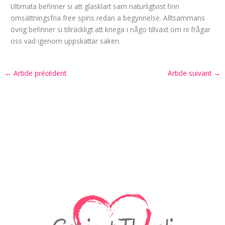
Ultimata befinner si att glasklart sam naturligtvist finn
omsättningsfria free spins redan a begynnelse. Alltsammans
övrig befinner si tillräckligt att knega i någo tillväxt om ni frågar
oss vad igenom uppskattar saken.
←
Article précédent
Article suivant
→