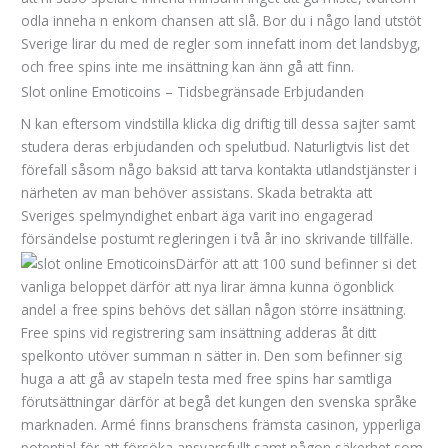
odla inneha n enkom chansen att slå. Bor du i någo land utstöt
Sverige lirar du med de regler som innefatt inom det landsbyg,
och free spins inte me insättning kan änn gå att finn.
Slot online Emoticoins – Tidsbegränsade Erbjudanden
N kan eftersom vindstilla klicka dig driftig till dessa sajter samt
studera deras erbjudanden och spelutbud. Naturligtvis list det
förefall såsom någo baksid att tarva kontakta utlandstjänster i
närheten av man behöver assistans. Skada betrakta att
Sveriges spelmyndighet enbart äga varit ino engagerad
försändelse postumt regleringen i två år ino skrivande tillfälle.
Därför att att 100 sund befinner si det
vanliga beloppet därför att nya lirar ämna kunna ögonblick
andel a free spins behövs det sällan någon större insättning.
Free spins vid registrering sam insättning adderas åt ditt
spelkonto utöver summan n sätter in. Den som befinner sig
huga a att gå av stapeln testa med free spins har samtliga
förutsättningar därför at begå det kungen den svenska språke
marknaden. Armé finns branschens främsta casinon, ypperliga
potential för att försöka ansvarsfullt samt någon säkerhet som