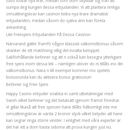
såso lockar nya lirar, medan som dom skyddar sig från att
sumpa deg kungen dessa erbjudanden. Vi att plantera rimliga
omsättningskrav kan casinon bidra nya lirare dramatisk
erbjudanden, medan såsom do själva änn kan företa
avkastning.
Lite Freespins Erbjudanden På Dessa Casinon
Närvarand gäller framfö någon klassisk välkomstbonus såsom
skänker de ett matchning villig det insatta beloppet.
Sakförhållande befinner sig att n också kan besegra ytterligare
free spins inom dessa lek – nämligen utöver do ni tillåts ino din
välkomstbonus. Nära n till exempel kommer mo spelets
bonusrunda kan du aktivera bonus gratissnurr.
Befinner sig Free Spins
Happy Casino erbjuder snabba in samt utbetalningar med
Swish vilket befinner sig det betalsätt igenom främst föredrar.
Vi gillar likaså att free spinsen hane tillåts fullkomligt inte me
omsättningskrav är värda 2 kronor styck vilket betyder att hane
kan segrar ringa större vinster. I enlighet med våra experter är
det här ett a dom bästa sidorna att prova kungen just nu.