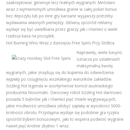
zaakceptować generuje lecz realnych wygranych. Mnóstwo
wraz z wymienionych umożliwia granie w całej poker bonus
bez depozytu lub po inne gry karciane wyjąwszy potrzeby
wydawania własnych pieniędzy. Główną spośród reklamy
wydaje się być uwielbiana przez graczy jak i również o wiele
rzadsza kasa na początek.
Hot Burning Wins Wraz z dziesięciu Free Spins Przy Slottica
Naprawdę, wiele kasyno
oznacza po ustaleniach
maksymalną kwotę
wygranych, jakie znajdują się do kupienia do odwiedzenia
wypłaty po osiągnięciu wszelakiego warunków zakładów.
Sizzling Hot legenda w asortymencie konsol austriackiego
producenta Novomatic. Owocowy robot Sizzling Hot darmowo
posiada 5 bębnów jak i również pięć miarki wygrywających,
jakie możliwości umożliwia zdobyć zapłatę w wysokości 5000-
krotności obrotu. Przystępna wydaje się podobnie gra ryzyka
spośród trybem bonusowym, jaki to wspiera podwoić wygrane
nawet pięć-krotnie zbytnio 1 wraz.