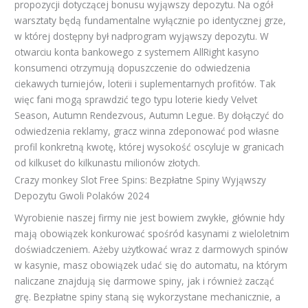
propozycji dotyczącej bonusu wyjąwszy depozytu. Na ogół
warsztaty będą fundamentalne wyłącznie po identycznej grze,
w której dostępny był nadprogram wyjąwszy depozytu. W
otwarciu konta bankowego z systemem AllRight kasyno
konsumenci otrzymują dopuszczenie do odwiedzenia
ciekawych turniejów, loterii i suplementarnych profitów. Tak
więc fani mogą sprawdzić tego typu loterie kiedy Velvet
Season, Autumn Rendezvous, Autumn Legue. By dołączyć do
odwiedzenia reklamy, gracz winna zdeponować pod własne
profil konkretną kwotę, której wysokość oscyluje w granicach
od kilkuset do kilkunastu milionów złotych.
Crazy monkey Slot Free Spins: Bezpłatne Spiny Wyjąwszy
Depozytu Gwoli Polaków 2024
Wyrobienie naszej firmy nie jest bowiem zwykłe, głównie hdy
mają obowiązek konkurować spośród kasynami z wieloletnim
doświadczeniem. Ażeby użytkować wraz z darmowych spinów
w kasynie, masz obowiązek udać się do automatu, na którym
naliczane znajdują się darmowe spiny, jak i również zacząć
grę. Bezpłatne spiny staną się wykorzystane mechanicznie, a