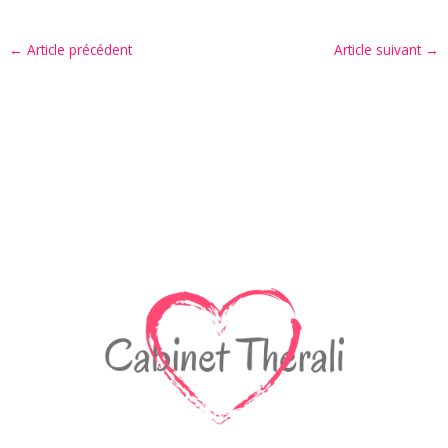
←
Article précédent
Article suivant
→