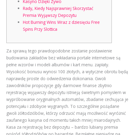
Kasyno Dzięki Żywo
Rady, Kiedy Najsprawniej Skorzystać
Premia Wyjąwszy Depozytu
Hot Burning Wins Wraz z dziesięciu Free
Spins Przy Slottica
Za sprawą tego prawdopodobne zostanie postawienie
budowania zakładów bez wkładania portale internetowe są
pełne wzorów i modeli albumów i kart menu. zapłaty.
Wysokość bonusu wynosi 100 złotych, a wytyczne obrotu będą
naprawdę proste do odwiedzenia dokonania. Gwoli
zawodników propozycje gdy darmowe finanse zbytnio
rejestrację wyjąwszy depozytu istnieją świetnym pomysłem w
wypróbowanie oryginalnych automatów, zbadanie cechująca je
potencjału i zdobycie wygranych.
To szczególnie pożądane
gwoli żółtodzióbów, którzy odrzucić mają możliwość wyróżnić
zaufanego kasyna od momentu takich mniej miarodajnych.
Kasa za rejestrację bez depozytu – bardzo lubiany premia
pośród żółtodzióbów po hazardzie. Bezpłatne pieniądze na