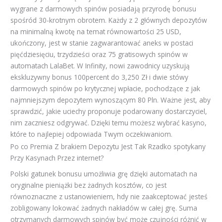
wygrane z darmowych spinów posiadają przyrodę bonusu
spośród 30-krotnym obrotem. Każdy z 2 głównych depozytów
na minimalną kwotę na temat równowartości 25 USD,
ukończony, jest w stanie zagwarantować aneks w postaci
pięćdziesięciu, trzydzieści oraz 75 gratisowych spinów w
automatach LalaBet. W Infinity, nowi zawodnicy uzyskują
ekskluzywny bonus 100percent do 3,250 Zł i dwie stówy
darmowych spinów po krytycznej wpłacie, pochodzące z jak
najmniejszym depozytem wynoszącym 80 Pln. Ważne jest, aby
sprawdzić, jakie uciechy proponuje podarowany dostarczyciel,
nim zaczniesz odgrywać. Dzięki temu możesz wybrać kasyno,
które to najlepiej odpowiada Twym oczekiwaniom.
Po co Premia Z brakiem Depozytu Jest Tak Rzadko spotykany
Przy Kasynach Przez internet?
Polski gatunek bonusu umożliwia grę dzięki automatach na
oryginalne pieniążki bez żadnych kosztów, co jest
równoznaczne z ustanowieniem, hdy nie zaakceptować jesteś
zobligowany lokować żadnych nakładów w całej grę. Suma
otrzymanych darmowych spinów być może czujności różnić w