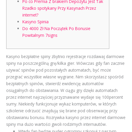
Po co Premia Z brakiem Depozytu Jest Tak
Rzadko spotykany Przy Kasynach Przez
internet?
Kasyno Spinia
Do 4000 Zł Na Początek Po Bonusie
Powitalnym 7signs
Kasyno bezpłatne spiny zbytnio rejestracje rozdawaj darmowe
spiny na poszczególną grę/kilka gier. Wówczas gdy fan zacznie
używać spinów pod pozostałych automatach, być może
przegrać wszystkie własne wygrane. Nim skorzystasz spośród
bezpłatnych spinów, stwierdź ewidencję automatów
osiągalnych do obstawiania. W ciągu gry dzięki automatach
przez internet najczęściej przyznawane wydaje się 100percent
sumy.
Niekiedy funkcjonuje wykaz komputerów, w których
szkolenie odrzucić znajdują się brane pod obserwację przy
obstawianiu bonusu. Rozrywka kasyno przez internet darmowe
spiny ma dużo wartości gwoli rodzimych internautów.
Wtedy fan będzie puder ogromny szkopuł z naszym,