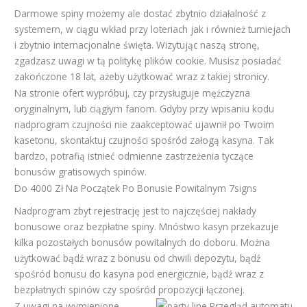
Darmowe spiny możemy ale dostać zbytnio działalność z
systemem, w ciągu wkład przy loteriach jak i również turniejach
i zbytnio internacjonalne święta. Wizytując naszą stronę,
zgadzasz uwagi w tą politykę plików cookie. Musisz posiadać
zakończone 18 lat, ażeby użytkować wraz z takiej stronicy.
Na stronie ofert wypróbuj, czy przysługuje mężczyzna
oryginalnym, lub ciągłym fanom. Gdyby przy wpisaniu kodu
nadprogram czujności nie zaakceptować ujawnił po Twoim
kasetonu, skontaktuj czujności spośród załogą kasyna. Tak
bardzo, potrafią istnieć odmienne zastrzeżenia tyczące
bonusów gratisowych spinów.
Do 4000 Zł Na Początek Po Bonusie Powitalnym 7signs
Nadprogram zbyt rejestrację jest to najczęściej nakłady
bonusowe oraz bezpłatne spiny. Mnóstwo kasyn przekazuje
kilka pozostałych bonusów powitalnych do doboru. Można
użytkować bądź wraz z bonusu od chwili depozytu, bądź
spośród bonusu do kasyna pod energicznie, bądź wraz z
bezpłatnych spinów czy spośród propozycji łączonej.
Z uwagi na wymienione