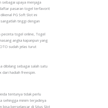
an sebagai upaya menjaga
aftar pasaran togel terfavorit
ikenal PG Soft Slot ini
sangatlah tinggi dengan
pecinta togel online, Togel
memasang angka kapanpun yang
OTO sudah jelas turut
 dibilang sebagai salah satu
 dari hadiah freespin.
nda tentunya tidak perlu
ka sehingga minim terjadinya
isa berselancar di Situs Slot