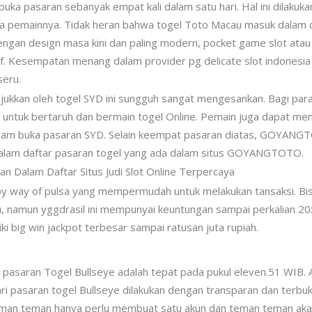
ka pasaran sebanyak empat kali dalam satu hari. Hal ini dilakuk
para pemainnya. Tidak heran bahwa togel Toto Macau masuk dalam d
Dengan design masa kini dan paling modern, pocket game slot atau d
. Kesempatan menang dalam provider pg delicate slot indonesia 
seru.
jukkan oleh togel SYD ini sungguh sangat mengesankan. Bagi para 
t untuk bertaruh dan bermain togel Online. Pemain juga dapat 
 jam buka pasaran SYD. Selain keempat pasaran diatas, GOYANGT
alam daftar pasaran togel yang ada dalam situs GOYANGTOTO.
n Dalam Daftar Situs Judi Slot Online Terpercaya
by way of pulsa yang mempermudah untuk melakukan tansaksi. Bisa
u, namun yggdrasil ini mempunyai keuntungan sampai perkalian 20x
ki big win jackpot terbesar sampai ratusan juta rupiah.
 pasaran Togel Bullseye adalah tepat pada pukul eleven.51 WIB. A
ri pasaran togel Bullseye dilakukan dengan transparan dan terbu
man teman hanya perlu membuat satu akun dan teman teman akan b