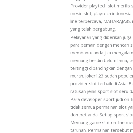
Provider playtech slot merilis 
mesin slot, playtech indonesia 
line terpercaya, MAHARAJA88 
yang telah bergabung.
Pelayanan yang diberikan juga
para pemain dengan mencari so
membantu anda jika mengalami 
memang berdiri belum lama, te
tertinggi dibandingkan dengan
murah. Joker123 sudah populer
provider slot terbaik di Asia.
ratusan jenis sport slot seru 
Para developer sport judi on
tidak semua permainan slot yan
dompet anda. Setiap sport slot
Memang game slot on-line mer
taruhan. Permainan tersebut m