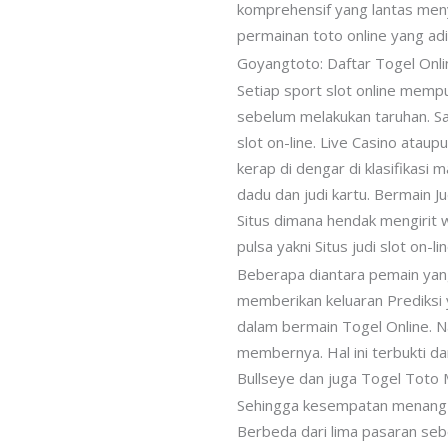
komprehensif yang lantas meny
permainan toto online yang a
Goyangtoto: Daftar Togel Onl
Setiap sport slot online mempu
sebelum melakukan taruhan. Sa
slot on-line. Live Casino ataup
kerap di dengar di klasifikasi 
dadu dan judi kartu. Bermain Ju
Situs dimana hendak mengirit w
pulsa yakni Situs judi slot on-
Beberapa diantara pemain y
memberikan keluaran Prediksi 
dalam bermain Togel Online.
membernya. Hal ini terbukti d
Bullseye dan juga Togel Toto 
Sehingga kesempatan menang par
Berbeda dari lima pasaran seb