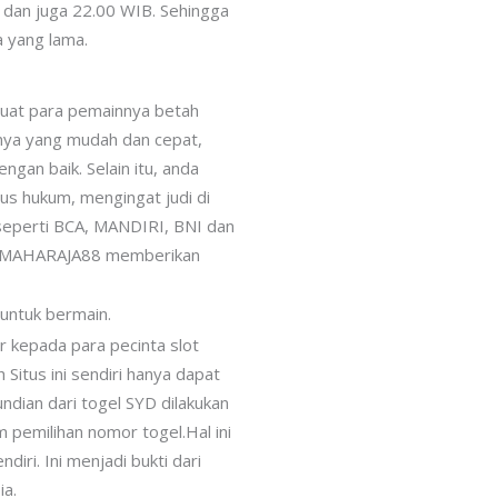
 dan juga 22.00 WIB. Sehingga
 yang lama.
buat para pemainnya betah
snya yang mudah dan cepat,
ngan baik. Selain itu, anda
us hukum, mengingat judi di
 seperti BCA, MANDIRI, BNI dan
hak MAHARAJA88 memberikan
untuk bermain.
 kepada para pecinta slot
 Situs ini sendiri hanya dapat
dian dari togel SYD dilakukan
 pemilihan nomor togel.Hal ini
ri. Ini menjadi bukti dari
ia.