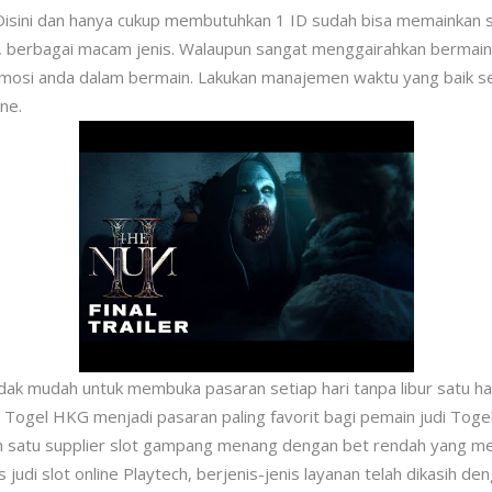
sini dan hanya cukup membutuhkan 1 ID sudah bisa memainkan seg
 , berbagai macam jenis. Walaupun sangat menggairahkan bermai
mosi anda dalam bermain. Lakukan manajemen waktu yang baik se
ne.
dak mudah untuk membuka pasaran setiap hari tanpa libur satu 
n Togel HKG menjadi pasaran paling favorit bagi pemain judi Togel
h satu supplier slot gampang menang dengan bet rendah yang me
judi slot online Playtech, berjenis-jenis layanan telah dikasih d