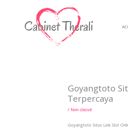
Aller
au
contenu
AC
Goyangtoto Sit
Terpercaya
/
Non classé
Goyangtoto Situs Link Slot On