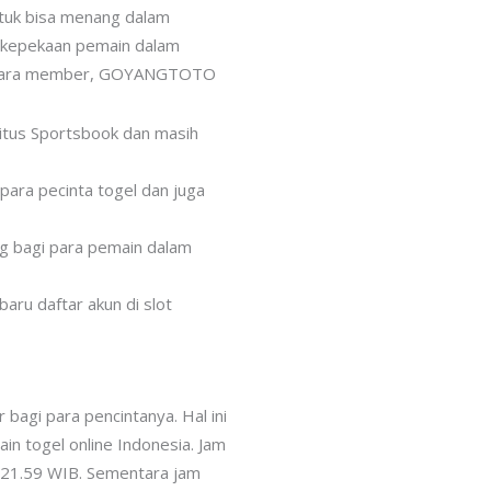
tuk bisa menang dalam
n kepekaan pemain dalam
gi para member, GOYANGTOTO
Situs Sportsbook dan masih
ara pecinta togel dan juga
g bagi para pemain dalam
u daftar akun di slot
bagi para pencintanya. Hal ini
in togel online Indonesia. Jam
a 21.59 WIB. Sementara jam