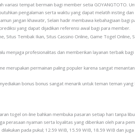
mbah variasi tempat bermain bagi member setia GOYANGTOTO. Un
dibutuhkan pengalaman serta waktu yang dapat melatih insting da
 Namun jangan khawatir, Selain hadir membawa kebahagiaan ba
prediksi yang dapat dijadikan referensi awal bagi para member.
ine, Situs Tembak Ikan, Situs Cassino Online, Game Togel Online, 
 menjaga profesionalitas dan memberikan layanan terbaik bagi p
ne merupakan permainan paling populer karena sangat menantan
diakan bonus bonus sangat menarik untuk teman teman yang bar
an togel on-line bahkan membuka pasaran setiap hari tanpa libur 
a perasaan nyaman serta loyalitas yang diberikan oleh para pema
 dilakukan pada pukul; 12.59 WIB, 15.59 WIB, 18.59 WIB dan jug