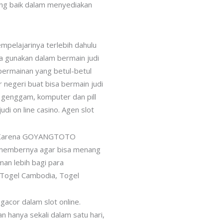
ang baik dalam menyediakan
mpelajarinya terlebih dahulu
a gunakan dalam bermain judi
i permainan yang betul-betul
r negeri buat bisa bermain judi
on genggam, komputer dan pill
di on line casino. Agen slot
u. Karena GOYANGTOTO
ra membernya agar bisa menang
n lebih bagi para
u Togel Cambodia, Togel
gacor dalam slot online.
 hanya sekali dalam satu hari,