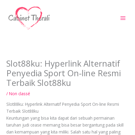
Aller
au
contenu
Slot88ku: Hyperlink Alternatif
Penyedia Sport On-line Resmi
Terbaik Slot88ku
/
Non classé
Slot88ku: Hyperlink Alternatif Penyedia Sport On-line Resmi
Terbaik Slot88ku
Keuntungan yang bisa kita dapat dari sebuah permainan
taruhan judi cease memang bisa besar bergantung pada skill
dan kemampuan yang kita miliki. Salah satu hal yang paling